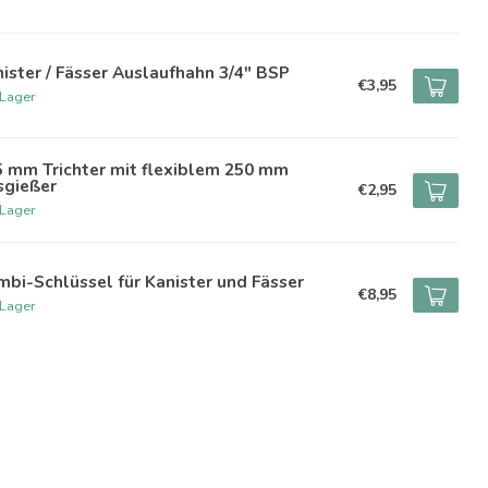
ister / Fässer Auslaufhahn 3/4" BSP
€3,95
 Lager
5 mm Trichter mit flexiblem 250 mm
sgießer
€2,95
 Lager
bi-Schlüssel für Kanister und Fässer
€8,95
 Lager