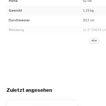
Höhe
52 cm
Gewicht
1,15 kg
Durchmesser
30,2 cm
Mündung
1x 2" S56X4 un
Material
HDPE
Alle
Lebensmittelkonformität
Gefahrgut geprüft
UN Prüfung
1H1/Y1.9/200
Farbe
Blau
Zuletzt angesehen