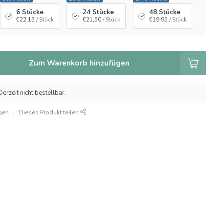
6 Stücke
24 Stücke
48 Stücke
€22,15
/ Stück
€21,50
/ Stück
€19,95
/ Stück
Zum Warenkorb hinzufügen
erzeit nicht bestellbar.
gen
Dieses Produkt teilen