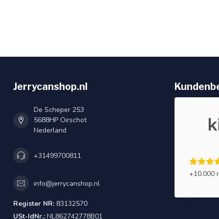
Jerrycanshop.nl
Kundenb
De Scheper 253
5688HP Oirschot
Nederland
+31499700811
+10.000 
info@jerrycanshop.nl
Register NR:
83132570
USt-IdNr.:
NL862742778B01