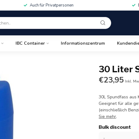
Auch für Privatpersonen
IBC Container
Informationszentrum
Kundendie
30 Liter 
€23,95
Inkl. Mw
30L Spundfass aus K
Geeignet für alle ge
(einschließlich Ben
Sie mehr
.
Bulk discount
-