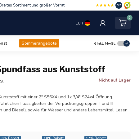
Breites Sortiment und großer Vorrat
9.2
0
EUR
nst
Sommerangebote
€
Inkl. MwSt.
Spundfass aus Kunststoff
Nicht auf Lager
St.
unststoff mit einer 2" S56X4 und 1x 3/4" S24x4 Öffnung.
fährlichen Flüssigkeiten der Verpackungsgruppen II und III
zin und Diesel), sowie für Wasser und andere Lebensmittel.
Lesen
8%
Rabatt
10%
Rabatt
17%
Rabatt