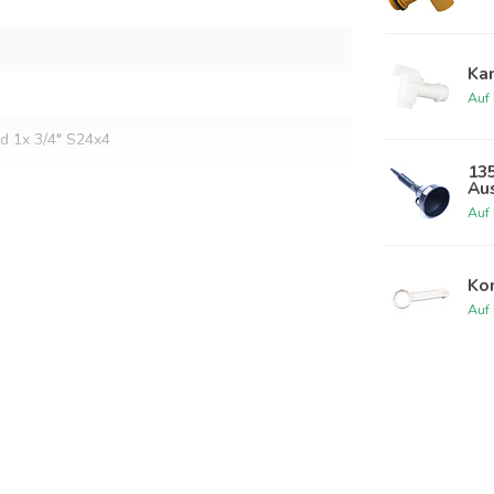
Kan
Auf
d 1x 3/4" S24x4
13
Au
Auf
Kom
Auf