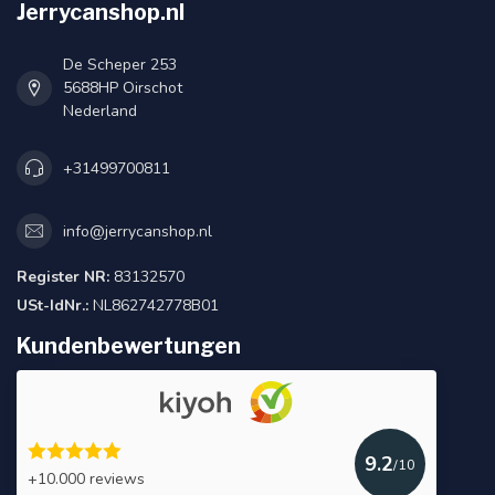
Jerrycanshop.nl
De Scheper 253
5688HP Oirschot
Nederland
+31499700811
info@jerrycanshop.nl
Register NR:
83132570
USt-IdNr.:
NL862742778B01
Kundenbewertungen
9.2
/10
+10.000 reviews