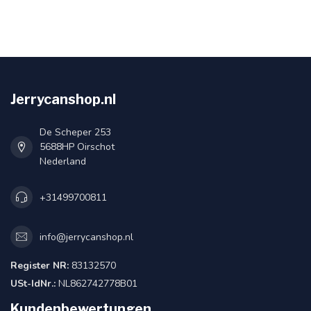
Jerrycanshop.nl
De Scheper 253
5688HP Oirschot
Nederland
+31499700811
info@jerrycanshop.nl
Register NR:
83132570
USt-IdNr.:
NL862742778B01
Kundenbewertungen