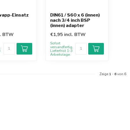
wapp-Einsatz
DIN61 / S60 x 6 (innen)
nach 3/4 inch BSP
(innen) adapter
l. BTW
€1,95 incl. BTW
Sofort
,
versandfertig,
3
Lieferfrist 1-3
Arbeitstage.
Zeige
1
-
6
von 6