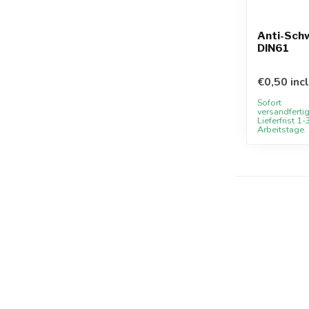
Anti-Sch
DIN61
€0,50 inc
Sofort
versandfertig
Lieferfrist 1-
Arbeitstage.