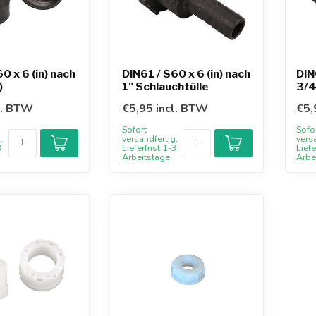
0 x 6 (in) nach
DIN61 / S60 x 6 (in) nach
DIN
)
1" Schlauchtülle
3/4
l. BTW
€5,95 incl. BTW
€5,
Sofort
Sofo
,
versandfertig,
vers
3
Lieferfrist 1-3
Liefe
Arbeitstage.
Arbe