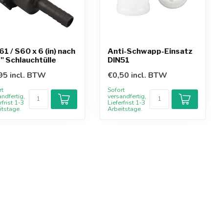
61 / S60 x 6 (in) nach
Anti-Schwapp-Einsatz
" Schlauchtülle
DIN51
95 incl. BTW
€0,50 incl. BTW
rt
Sofort
andfertig,
versandfertig,
rfrist 1-3
Lieferfrist 1-3
itstage.
Arbeitstage.