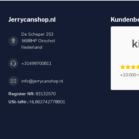
Jerrycanshop.nl
Kundenb
De Scheper 253
5688HP Oirschot
Nederland
+31499700811
+10.000 
info@jerrycanshop.nl
Register NR:
83132570
USt-IdNr.:
NL862742778B01