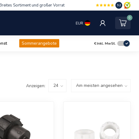
Breites Sortiment und großer Vorrat
9.2
0
EUR
nst
Sommerangebote
€
Inkl. MwSt.
Anzeigen: