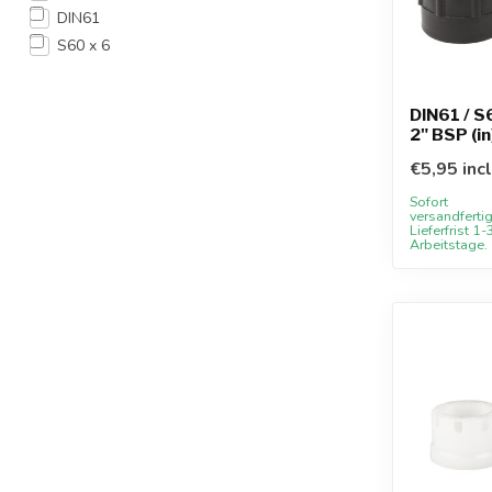
DIN61
S60 x 6
DIN61 / S6
2" BSP (in
€5,95 inc
Sofort
versandfertig
Lieferfrist 1-
Arbeitstage.