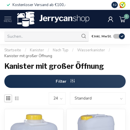
Kostenloser Versand ab €100,-
Auch für 
9.2
0
MENU
€
Inkl. MwSt.
Startseite
/
Kanister
/
Nach Typ
/
Wasserkanister
/
Kanister mit großer Öffnung
Kanister mit großer Öffnung
Filter