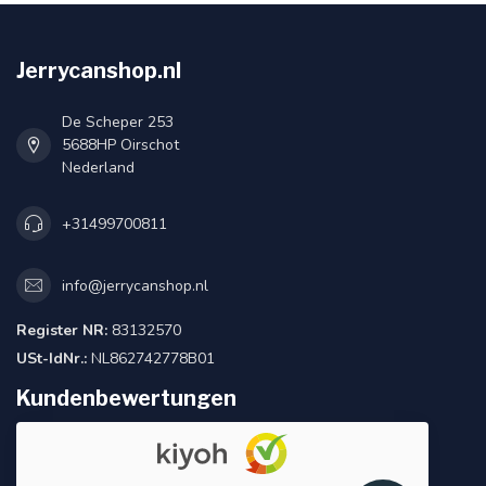
Jerrycanshop.nl
De Scheper 253
5688HP Oirschot
Nederland
+31499700811
info@jerrycanshop.nl
Register NR:
83132570
USt-IdNr.:
NL862742778B01
Kundenbewertungen