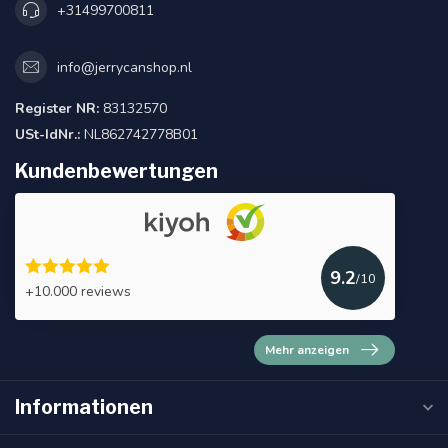
+31499700811
info@jerrycanshop.nl
Register NR:
83132570
USt-IdNr.:
NL862742778B01
Kundenbewertungen
9.2
/10
+10.000 reviews
Mehr anzeigen
Informationen