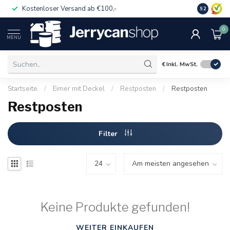
Kostenloser Versand ab €100,-
Auch für 
9.2
0
MENU
€
Inkl. MwSt.
Startseite
/
Eimer mit Deckel
/
Restposten
/
Restposten
Restposten
Filter
Keine Produkte gefunden!
WEITER EINKAUFEN