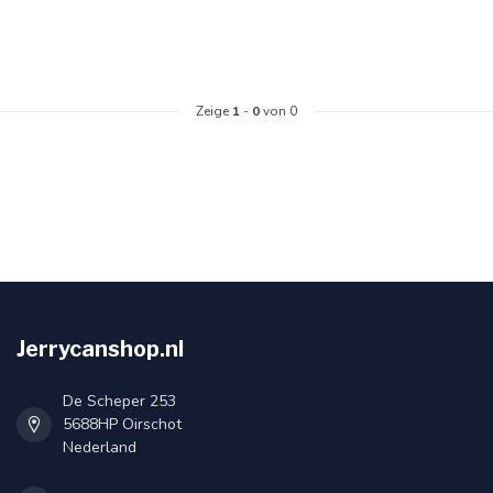
Zeige
1
-
0
von 0
Jerrycanshop.nl
De Scheper 253
5688HP Oirschot
Nederland