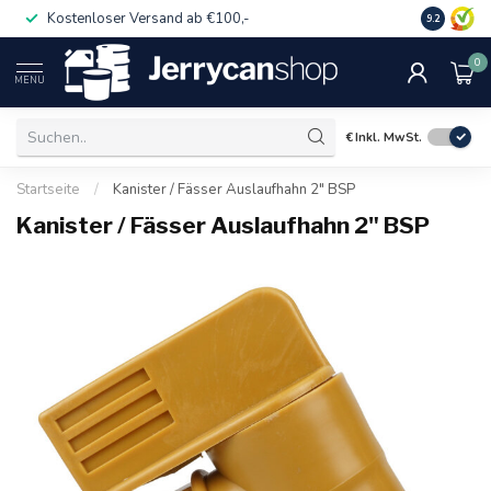
Kostenloser Versand ab €100,-
Auch für 
9.2
0
MENU
€
Inkl. MwSt.
Startseite
/
Kanister / Fässer Auslaufhahn 2" BSP
Kanister / Fässer Auslaufhahn 2" BSP