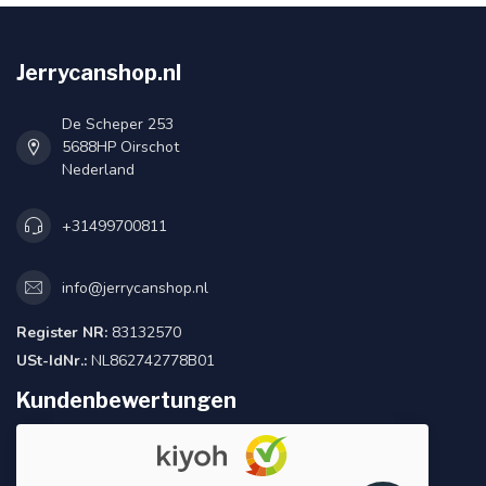
Jerrycanshop.nl
De Scheper 253
5688HP Oirschot
Nederland
+31499700811
info@jerrycanshop.nl
Register NR:
83132570
USt-IdNr.:
NL862742778B01
Kundenbewertungen