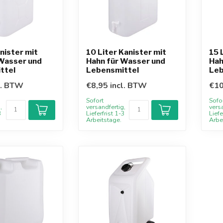
anister mit
10 Liter Kanister mit
15 
 Wasser und
Hahn für Wasser und
Hah
ttel
Lebensmittel
Leb
l. BTW
€8,95 incl. BTW
€10
Sofort
Sofo
,
versandfertig,
vers
3
Lieferfrist 1-3
Liefe
Arbeitstage.
Arbe