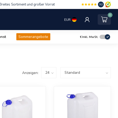
Breites Sortiment und großer Vorrat
9.2
0
EUR
nst
Sommerangebote
€
Inkl. MwSt.
Anzeigen: