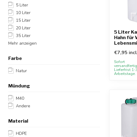
5 Liter
10 Liter
15 Liter
20 Liter
5 Liter K
35 Liter
Hahn für
Lebensmi
Mehr anzeigen
€7,95 inc
Farbe
Sofort
versandfertig
Lieferfrist 1-
Natur
Arbeitstage.
Mündung
M40
Andere
Material
HDPE