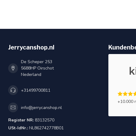
Jerrycanshop.nl
Kundenb
De Scheper 253
5688HP Oirschot
Nederland
+31499700811
+10.000 
info@jerrycanshop.nl
Register NR:
83132570
USt-IdNr.:
NL862742778B01