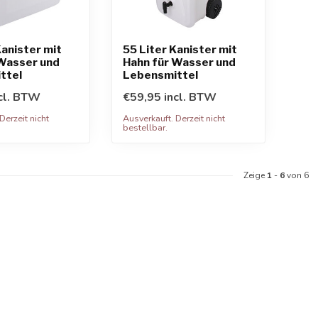
Kanister mit
55 Liter Kanister mit
 Wasser und
Hahn für Wasser und
ttel
Lebensmittel
cl. BTW
€59,95 incl. BTW
Derzeit nicht
Ausverkauft. Derzeit nicht
bestellbar.
Zeige
1
-
6
von 6