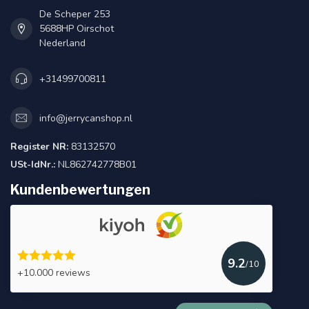
De Scheper 253
5688HP Oirschot
Nederland
+31499700811
info@jerrycanshop.nl
Register NR:
83132570
USt-IdNr.:
NL862742778B01
Kundenbewertungen
9.2
/10
+10.000 reviews