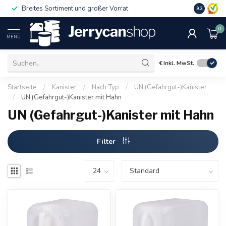
Breites Sortiment und großer Vorrat
9.2
0
MENU
€
Inkl. MwSt.
Startseite
/
Kanister
/
Nach Typ
/
UN (Gefahrgut-)Kanister
/
UN (Gefahrgut-)Kanister mit Hahn
UN (Gefahrgut-)Kanister mit Hahn
Filter