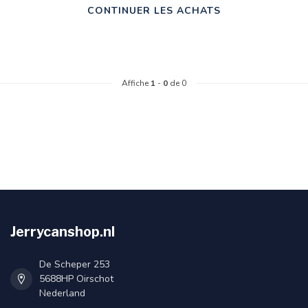
CONTINUER LES ACHATS
Affiche
1
-
0
de 0
Jerrycanshop.nl
De Scheper 253
5688HP Oirschot
Nederland