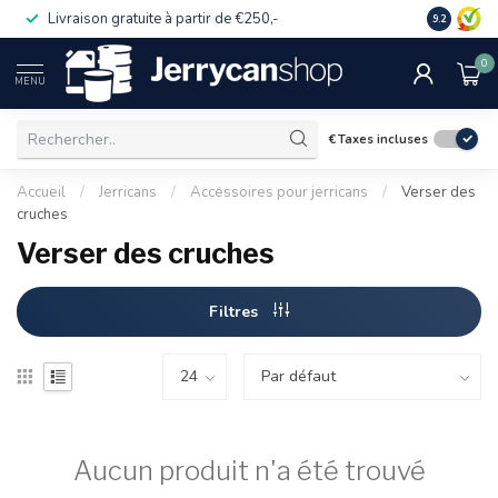
Livraison gratuite à partir de €250,-
Commander
9.2
0
MENU
€
Taxes incluses
Accueil
/
Jerricans
/
Accessoires pour jerricans
/
Verser des
cruches
Verser des cruches
Filtres
Aucun produit n'a été trouvé