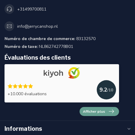
+31499700811
info@jerrycanshop.nl
Numéro de chambre de commerce:
83132570
Numéro de taxe:
NL862742778B01
Évaluations des clients
9.2
/10
+10.000 évaluations
Afficher plus
Informations