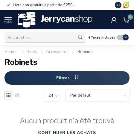
Livraison gratuite à partir de €250,-
Commander
9.2
0
MENU
€
Taxes incluses
Accueil
/
Barils
/
Accessoires
/
Robinets
Robinets
Filtres
Aucun produit n'a été trouvé
CONTINUER LES ACHATS