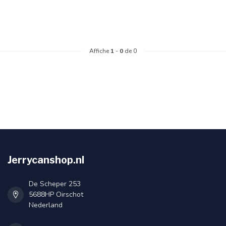
Affiche
1
-
0
de 0
Jerrycanshop.nl
De Scheper 253
5688HP Oirschot
Nederland