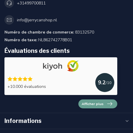
+31499700811
info@jerrycanshop.nl
Numéro de chambre de commerce:
83132570
Numéro de taxe:
NL862742778B01
Évaluations des clients
9.2
/10
+10.000 évaluations
Afficher plus
Informations