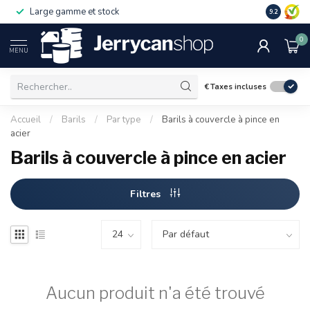
Large gamme et stock
9.2
0
MENU
€
Taxes incluses
Accueil
/
Barils
/
Par type
/
Barils à couvercle à pince en
acier
Barils à couvercle à pince en acier
Filtres
Aucun produit n'a été trouvé