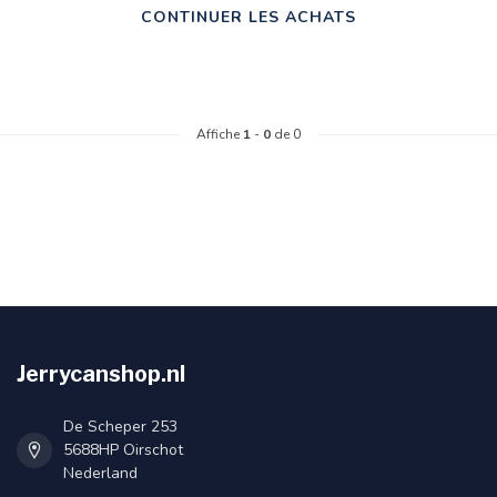
CONTINUER LES ACHATS
Affiche
1
-
0
de 0
Jerrycanshop.nl
De Scheper 253
5688HP Oirschot
Nederland