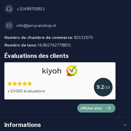
+31499700811
info@jerrycanshop.nl
Numéro de chambre de commerce:
83132570
Numéro de taxe:
NL862742778B01
Évaluations des clients
9.2
/10
+10.000 évaluations
Afficher plus
Informations