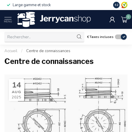
Large gamme et stock
9.2
0
MENU
€
Taxes incluses
Accueil
/
Centre de connaissances
Centre de connaissances
14
AUG
2025