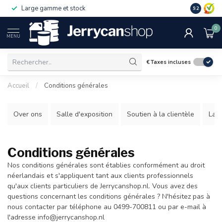
Livré rapidement
Livraison 
9.2
0
MENU
€
Taxes incluses
Accueil
/
Conditions générales
Over ons
Salle d'exposition
Soutien à la clientèle
La 
Conditions générales
Nos conditions générales sont établies conformément au droit
néerlandais et s'appliquent tant aux clients professionnels
qu'aux clients particuliers de Jerrycanshop.nl. Vous avez des
questions concernant les conditions générales ? N'hésitez pas à
nous contacter par téléphone au 0499-700811 ou par e-mail à
l'adresse
info@jerrycanshop.nl