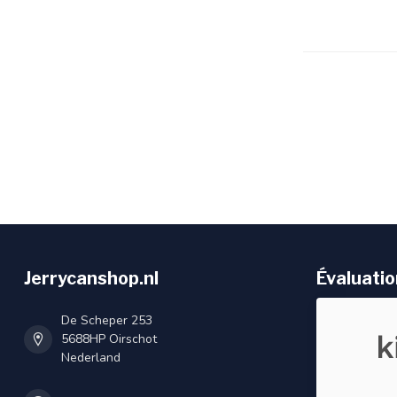
Jerrycanshop.nl
Évaluatio
De Scheper 253
5688HP Oirschot
Nederland