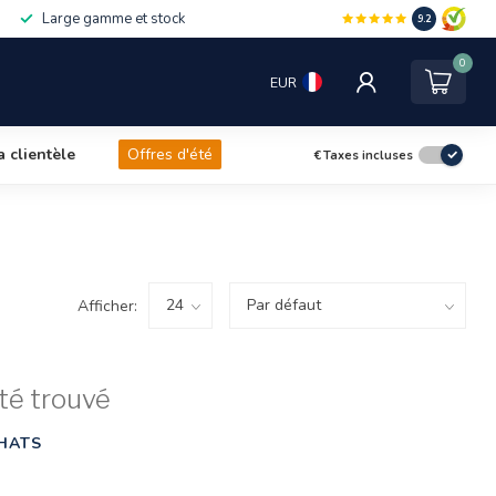
Large gamme et stock
9.2
0
EUR
a clientèle
Offres d'été
€
Taxes incluses
Afficher:
té trouvé
HATS