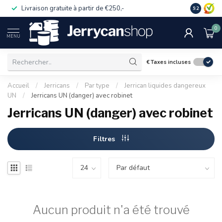
Livraison gratuite à partir de €250,-
Commander
9.2
0
MENU
€
Taxes incluses
Accueil
/
Jerricans
/
Par type
/
Jerrican liquides dangereux
UN
/
Jerricans UN (danger) avec robinet
Jerricans UN (danger) avec robinet
Filtres
Aucun produit n'a été trouvé