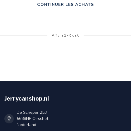
CONTINUER LES ACHATS
Affiche
1
-
0
de 0
Jerrycanshop.nl
De Scheper 253
5688HP Oirschot
Nederland