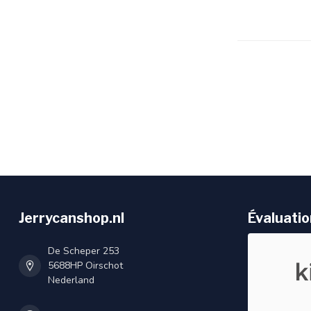
Jerrycanshop.nl
Évaluatio
De Scheper 253
5688HP Oirschot
Nederland