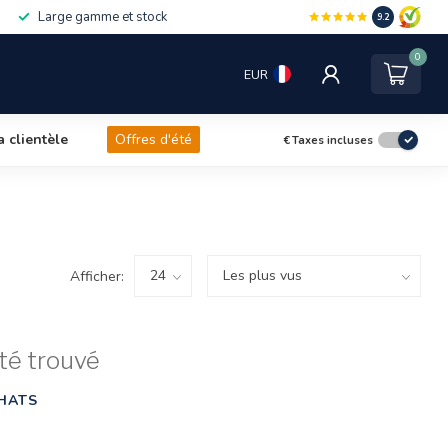
Large gamme et stock
9.2
0
EUR
a clientèle
Offres d'été
€
Taxes incluses
Afficher:
té trouvé
HATS