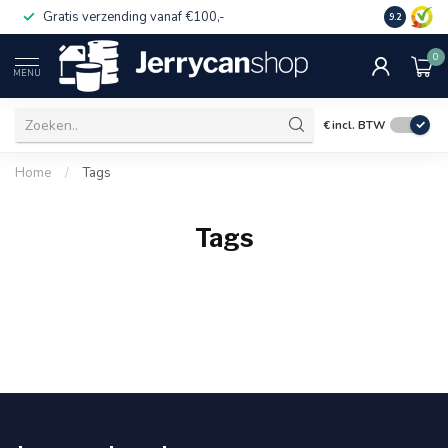
Gratis verzending vanaf €100,-
Op rekeni
9.2
0
MENU
€
incl. BTW
Home
/
Tags
Tags