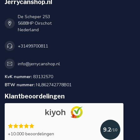
Jerrycanshop.nl
De Scheper 253
5688HP Oirschot
Nederland
+31499700811
info@jerrycanshop.nl
KvK nummer:
83132570
BTW nummer:
NL862742778B01
Klantbeoordelingen
9.2
/10
+10.000 beoordelingen