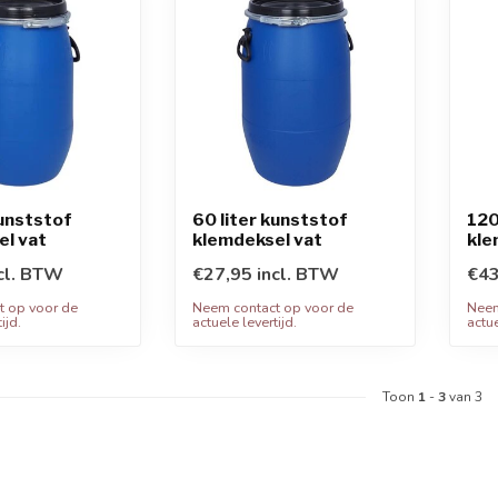
kunststof
60 liter kunststof
120
el vat
klemdeksel vat
kle
cl. BTW
€27,95 incl. BTW
€43
t op voor de
Neem contact op voor de
Neem
ijd.
actuele levertijd.
actue
Toon
1
-
3
van 3