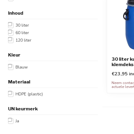
Inhoud
30 liter
60 liter
120 liter
Kleur
30 liter 
klemdeks
Blauw
€23,95 in
Materiaal
Neem contac
actuele levert
HDPE (plastic)
UN keurmerk
Ja