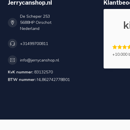
Jerrycanshop.nl
Klantbeo
De Scheper 253
5688HP Oirschot
Nederland
+31499700811
+10.000 
info@jerrycanshop.nl
KvK nummer:
83132570
BTW nummer:
NL862742778B01