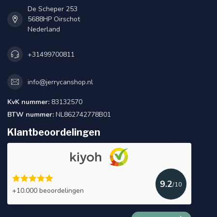
de bestelling rekening mee.
De Scheper 253
5688HP Oirschot
Nederland
+31499700811
info@jerrycanshop.nl
KvK nummer:
83132570
BTW nummer:
NL862742778B01
Klantbeoordelingen
9.2
/10
+10.000 beoordelingen