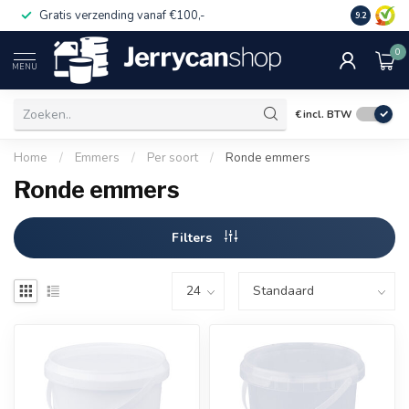
Gratis verzending vanaf €100,-
Op rekeni
9.2
0
MENU
€
incl. BTW
Home
/
Emmers
/
Per soort
/
Ronde emmers
Ronde emmers
Filters