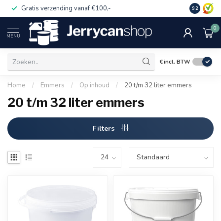
Gratis verzending vanaf €100,-
Op rekeni
9.2
0
MENU
€
incl. BTW
Home
/
Emmers
/
Op inhoud
/
20 t/m 32 liter emmers
20 t/m 32 liter emmers
Filters