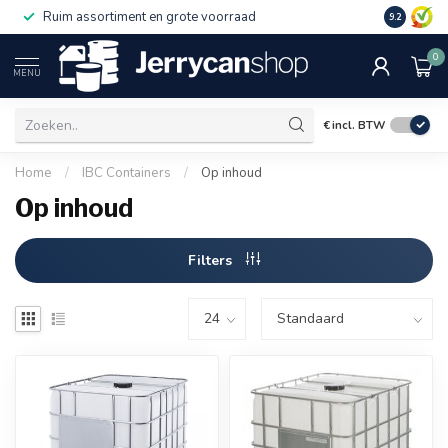
Ruim assortiment en grote voorraad
9.2
0
MENU
€
incl. BTW
Home
/
IBC Containers
/
Op inhoud
Op inhoud
Filters