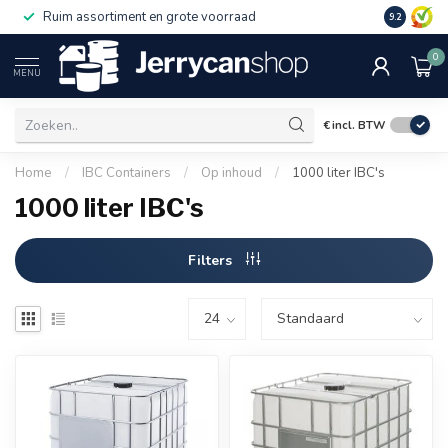
Ruim assortiment en grote voorraad
9.2
0
MENU
€
incl. BTW
Home
/
IBC Containers
/
Op inhoud
/
1000 liter IBC's
1000 liter IBC's
Filters