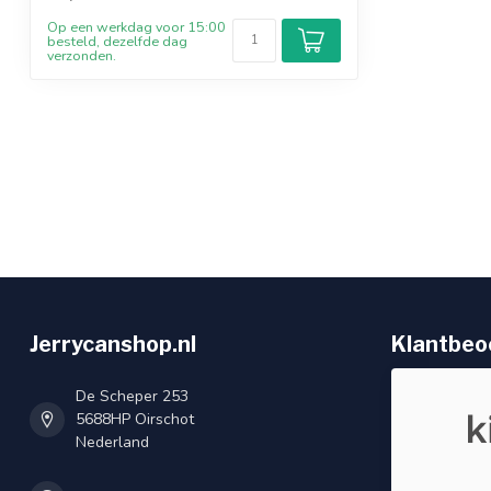
Op een werkdag voor 15:00
besteld, dezelfde dag
verzonden.
Jerrycanshop.nl
Klantbeo
De Scheper 253
5688HP Oirschot
Nederland