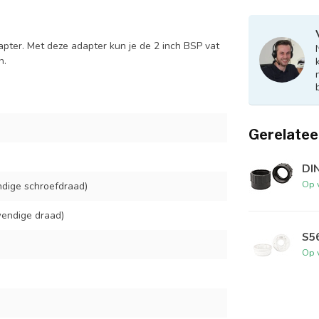
pter. Met deze adapter kun je de 2 inch BSP vat
n.
Gerelatee
DIN
Op 
ndige schroefdraad)
wendige draad)
S56
Op 