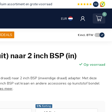
Ruim assortiment en grote voorraad
9.2
0
EUR
RDEALS
€
incl. BTW
it) naar 2 inch BSP (in)
Op voorraad
 draad) naar 2 inch BSP (inwendige draad) adapter. Met deze
 inch BSP vat kraan en andere accessoires op kunststof bondel
es meer
.
5%
Korting