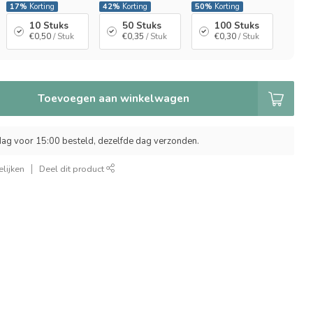
17%
Korting
42%
Korting
50%
Korting
10 Stuks
50 Stuks
100 Stuks
€0,50
/ Stuk
€0,35
/ Stuk
€0,30
/ Stuk
Toevoegen aan winkelwagen
ag voor 15:00 besteld, dezelfde dag verzonden.
lijken
Deel dit product