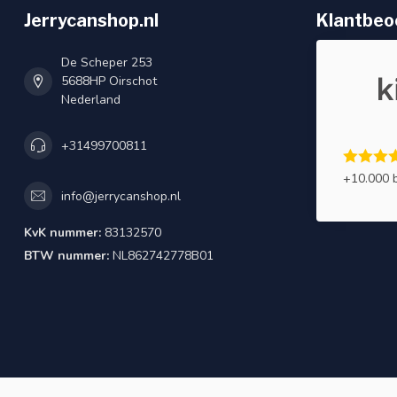
Jerrycanshop.nl
Klantbeo
De Scheper 253
5688HP Oirschot
Nederland
+31499700811
+10.000 
info@jerrycanshop.nl
KvK nummer:
83132570
BTW nummer:
NL862742778B01