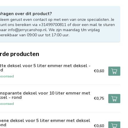
Vragen over dit product?
Neem gerust even contact op met een van onze specialisten. Je
kunt ons bereiken via +31499700811 of door een mail te sturen
naar
info@jerrycanshop.nl
. We zijn maandag t/m vrijdag
bereikbaar van 09:00 uur tot 17:00 uur.
rde producten
te deksel voor 5 liter emmer met deksel -
nd
€0,60
voorraad
nsparante deksel voor 10 liter emmer met
sel - rond
€0,75
voorraad
ene deksel voor 5 liter emmer met deksel
ond
€0,60