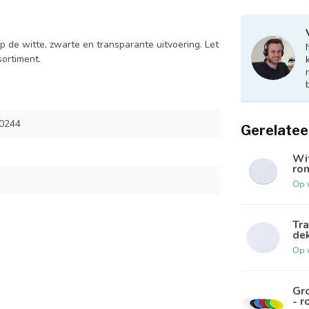
p de witte, zwarte en transparante uitvoering. Let
sortiment.
0244
Gerelatee
Wit
ro
Op 
Tra
dek
Op 
Gro
- r