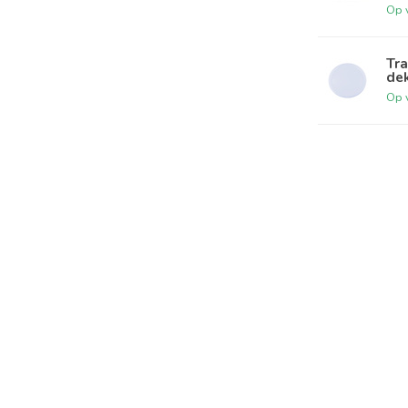
Op 
Tra
dek
Op 