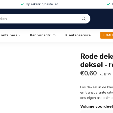
Op rekening bestellen
Containers
Kenniscentrum
Klantenservice
ZOME
Rode deks
deksel - 
€0,60
incl. BTW
Los deksel in de kle
en transparante uitv
ons eigen assortime
Volume voordeel