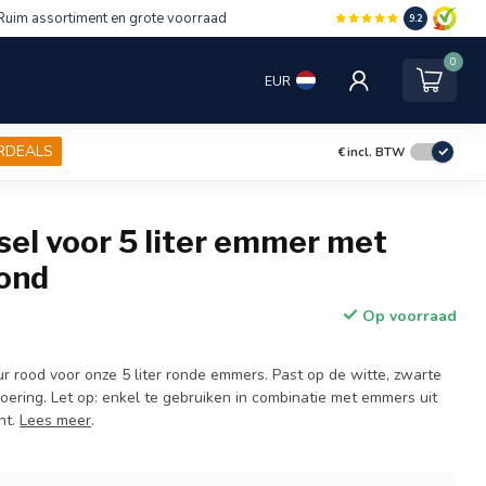
Ruim assortiment en grote voorraad
9.2
0
EUR
RDEALS
€
incl. BTW
el voor 5 liter emmer met
rond
Op voorraad
ur rood voor onze 5 liter ronde emmers. Past op de witte, zwarte
oering. Let op: enkel te gebruiken in combinatie met emmers uit
nt.
Lees meer
.