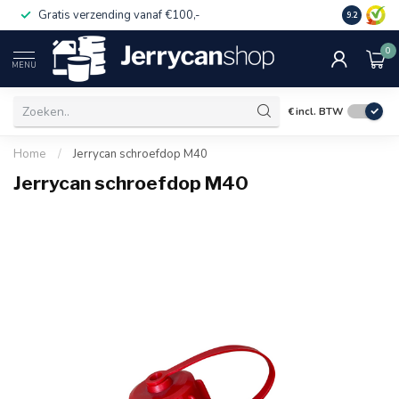
Gratis verzending vanaf €100,-
Op rekeni
9.2
0
MENU
€
incl. BTW
Home
/
Jerrycan schroefdop M40
Jerrycan schroefdop M40