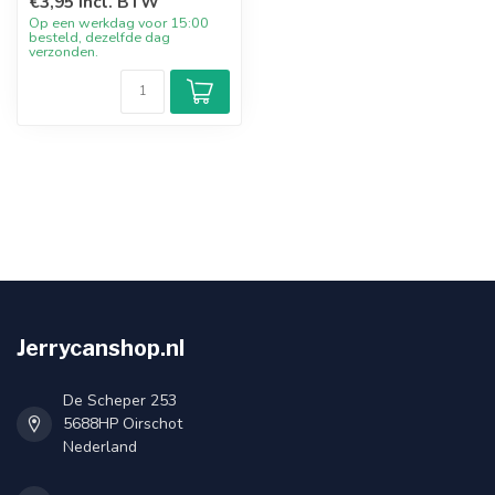
€3,95 incl. BTW
Op een werkdag voor 15:00
besteld, dezelfde dag
verzonden.
Jerrycanshop.nl
De Scheper 253
5688HP Oirschot
Nederland