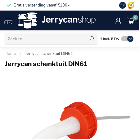
Gratis verzending vanaf €100,-
Op rekeni
9.2
0
MENU
€
incl. BTW
Home
/
Jerrycan schenktuit DIN61
Jerrycan schenktuit DIN61