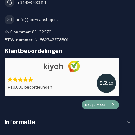
+31499700811
info@jerrycanshop.nl
KvK nummer:
83132570
BTW nummer:
NL862742778B01
Klantbeoordelingen
9.2
/10
+10.000 beoordelingen
Bekijk meer
Informatie