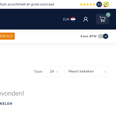
Ruim assortiment en grote voorraad
9.2
0
EUR
RDEALS
€
incl. BTW
Toon:
evonden!
KELEN