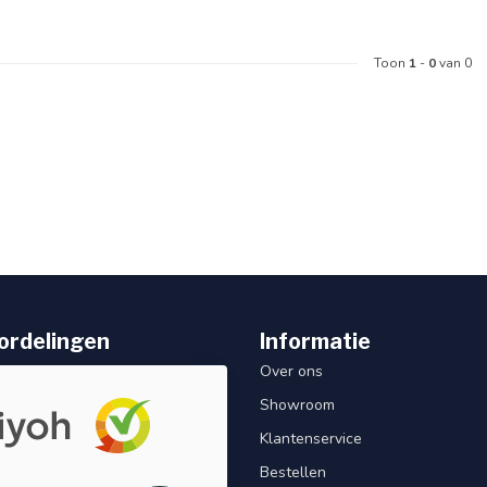
Toon
1
-
0
van 0
ordelingen
Informatie
Over ons
Showroom
Klantenservice
Bestellen