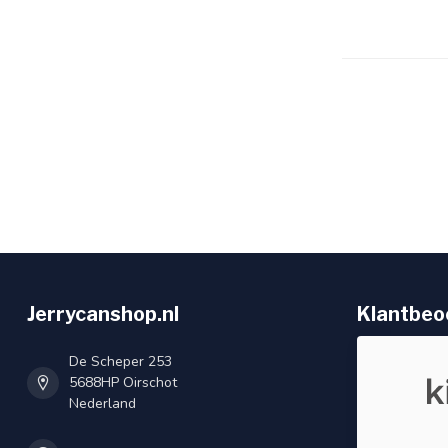
Jerrycanshop.nl
Klantbeo
De Scheper 253
5688HP Oirschot
Nederland