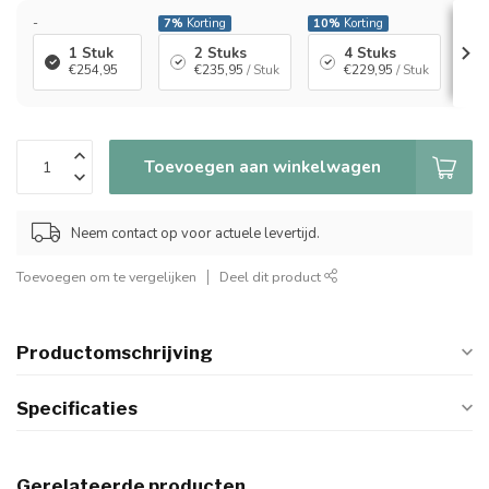
-
7%
Korting
10%
Korting
14
1 Stuk
2 Stuks
4 Stuks
€254,95
€235,95
/ Stuk
€229,95
/ Stuk
Toevoegen aan winkelwagen
Neem contact op voor actuele levertijd.
Toevoegen om te vergelijken
Deel dit product
Productomschrijving
Specificaties
Gerelateerde producten