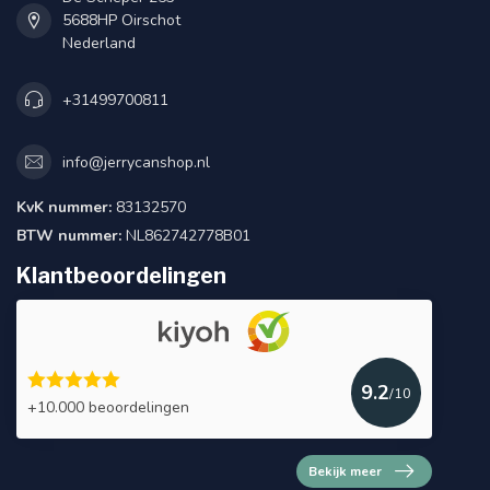
5688HP Oirschot
Nederland
+31499700811
info@jerrycanshop.nl
KvK nummer:
83132570
BTW nummer:
NL862742778B01
Klantbeoordelingen
9.2
/10
+10.000 beoordelingen
Bekijk meer