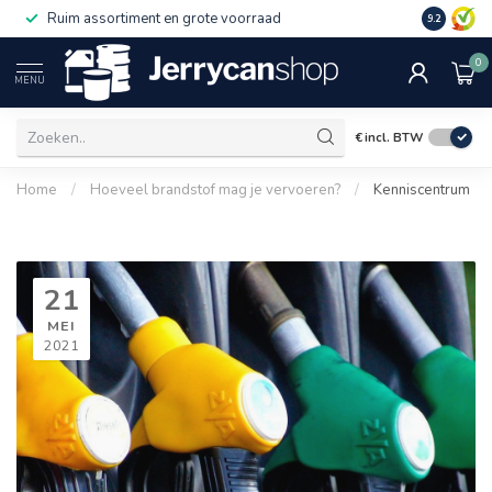
Ruim assortiment en grote voorraad
9.2
0
MENU
€
incl. BTW
Home
/
Hoeveel brandstof mag je vervoeren?
/
Kenniscentrum
21
MEI
2021