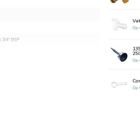
Vat
Op 
x 3/4" BSP
135
25
Op 
Com
Op 