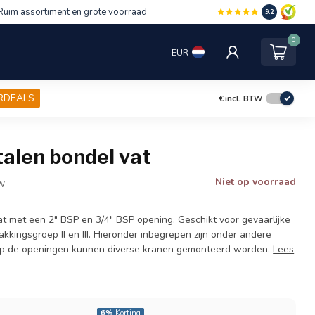
Ruim assortiment en grote voorraad
9.2
0
EUR
RDEALS
€
incl. BTW
stalen bondel vat
Niet op voorraad
TW
at met een 2" BSP en 3/4" BSP opening. Geschikt voor gevaarlijke
pakkingsgroep II en III. Hieronder inbegrepen zijn onder andere
 Op de openingen kunnen diverse kranen gemonteerd worden.
Lees
6%
Korting