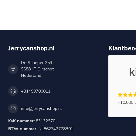
Jerrycanshop.nl
Klantbeo
De Scheper 253
5688HP Oirschot
Nederland
+31499700811
+10.000 
info@jerrycanshop.nl
KvK nummer:
83132570
BTW nummer:
NL862742778B01