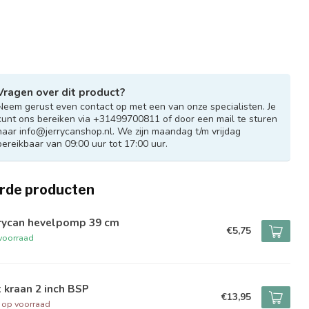
Vragen over dit product?
Neem gerust even contact op met een van onze specialisten. Je
kunt ons bereiken via +31499700811 of door een mail te sturen
naar
info@jerrycanshop.nl
. We zijn maandag t/m vrijdag
bereikbaar van 09:00 uur tot 17:00 uur.
rde producten
rrycan hevelpomp 39 cm
€5,75
voorraad
 kraan 2 inch BSP
€13,95
t op voorraad