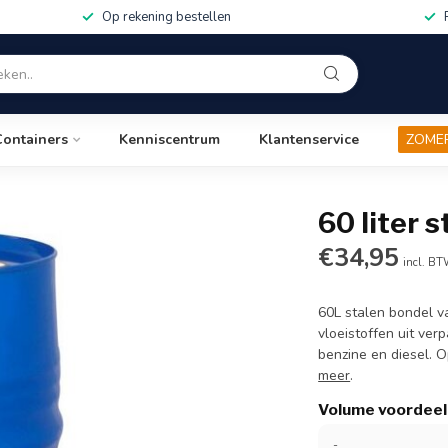
Op rekening bestellen
Containers
Kenniscentrum
Klantenservice
ZOME
60 liter 
€34,95
incl. B
60L stalen bondel v
vloeistoffen uit ver
benzine en diesel.
meer
.
Volume voordeel
-