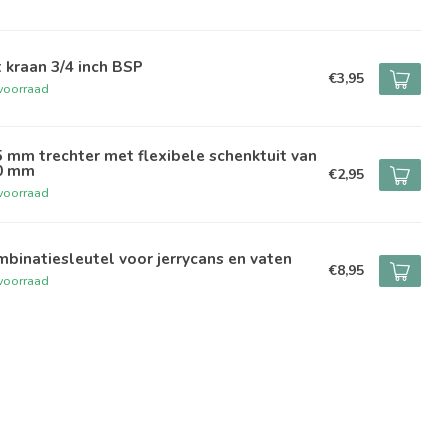
 kraan 3/4 inch BSP
€3,95
voorraad
 mm trechter met flexibele schenktuit van
0 mm
€2,95
voorraad
binatiesleutel voor jerrycans en vaten
€8,95
voorraad