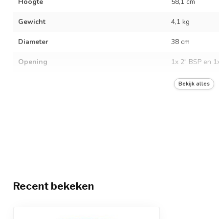
Hoogte
58,1 cm
Gewicht
4,1 kg
Diameter
38 cm
Opening
1x 2" BSP en 1
Materiaal
Staal
Bekijk alles
Foodgrade
Gevaarlijke vloeistoffen
UN keurmerk
1A1/Y1.5/150
Kleur
Blauw
Recent bekeken