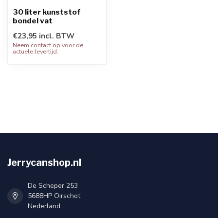
30 liter kunststof
bondel vat
€23,95 incl. BTW
Neem contact op voor de
actuele levertijd.
Jerrycanshop.nl
De Scheper 253
5688HP Oirschot
Nederland