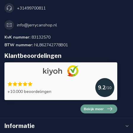
+31499700811
info@jerrycanshop.nl
KvK nummer:
83132570
BTW nummer:
NL862742778B01
Klantbeoordelingen
9.2
/10
+10.000 beoordelingen
Bekijk meer
Informatie