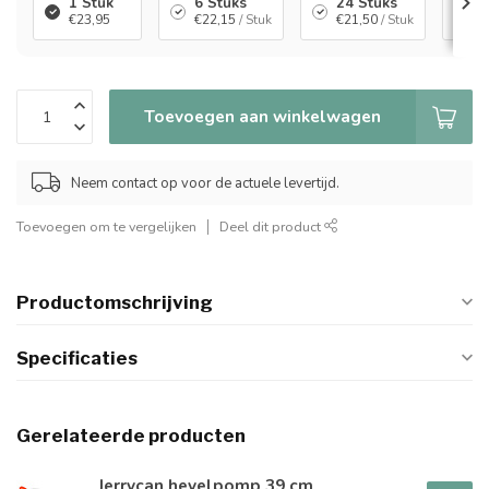
1 Stuk
6 Stuks
24 Stuks
4
€23,95
€22,15
/ Stuk
€21,50
/ Stuk
€
Toevoegen aan winkelwagen
Neem contact op voor de actuele levertijd.
Toevoegen om te vergelijken
Deel dit product
Productomschrijving
Specificaties
Gerelateerde producten
Jerrycan hevelpomp 39 cm