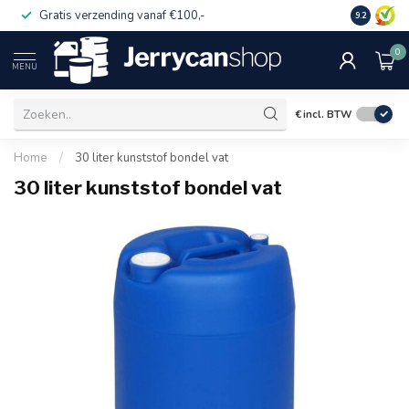
Gratis verzending vanaf €100,-
Op rekeni
9.2
0
MENU
€
incl. BTW
Home
/
30 liter kunststof bondel vat
30 liter kunststof bondel vat