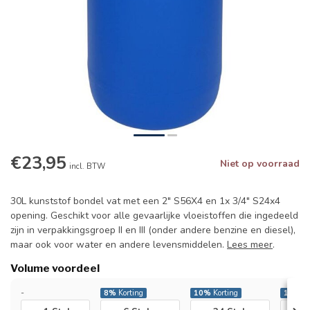
€23,95
Niet op voorraad
incl. BTW
30L kunststof bondel vat met een 2" S56X4 en 1x 3/4" S24x4
opening. Geschikt voor alle gevaarlijke vloeistoffen die ingedeeld
zijn in verpakkingsgroep II en III (onder andere benzine en diesel),
maar ook voor water en andere levensmiddelen.
Lees meer
.
Volume voordeel
-
8%
Korting
10%
Korting
17%
Ko