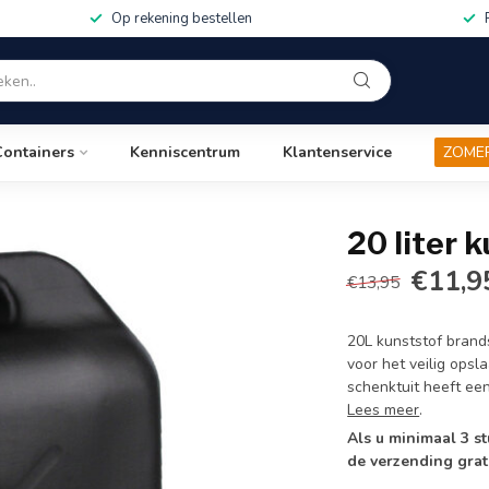
Op rekening bestellen
Containers
Kenniscentrum
Klantenservice
ZOME
20 liter 
€11,9
€13,95
20L kunststof brands
voor het veilig ops
schenktuit heeft ee
Lees meer
.
Als u minimaal 3 st
de verzending grat