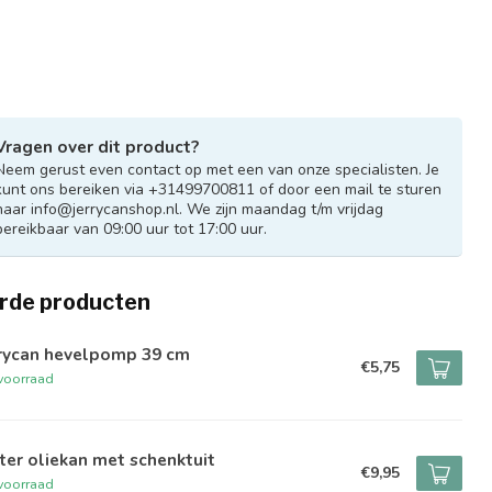
Vragen over dit product?
Neem gerust even contact op met een van onze specialisten. Je
kunt ons bereiken via +31499700811 of door een mail te sturen
naar
info@jerrycanshop.nl
. We zijn maandag t/m vrijdag
bereikbaar van 09:00 uur tot 17:00 uur.
rde producten
rrycan hevelpomp 39 cm
€5,75
voorraad
iter oliekan met schenktuit
€9,95
voorraad