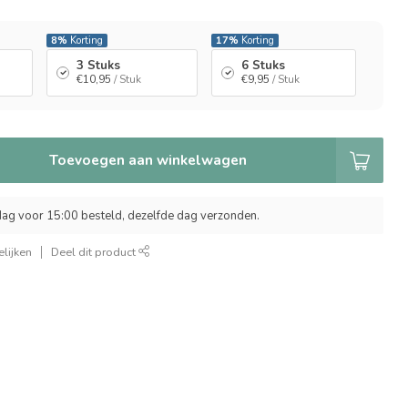
8%
Korting
17%
Korting
3 Stuks
6 Stuks
€10,95
/ Stuk
€9,95
/ Stuk
Toevoegen aan winkelwagen
ag voor 15:00 besteld, dezelfde dag verzonden.
lijken
Deel dit product