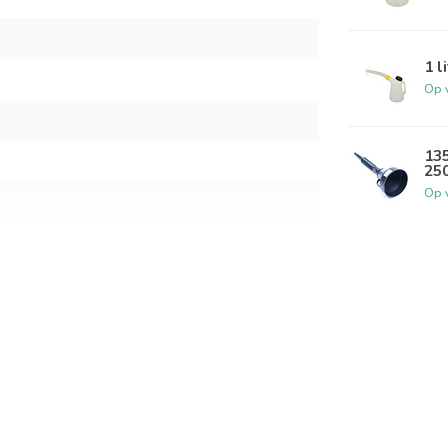
1 l
Op 
135
25
Op 