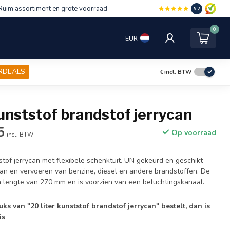
Ruim assortiment en grote voorraad
9.2
0
EUR
RDEALS
€
incl. BTW
kunststof brandstof jerrycan
5
Op voorraad
incl. BTW
tof jerrycan met flexibele schenktuit. UN gekeurd en geschikt
laan en vervoeren van benzine, diesel en andere brandstoffen. De
n lengte van 270 mm en is voorzien van een beluchtingskanaal.
uks van "20 liter kunststof brandstof jerrycan" bestelt, dan is
is