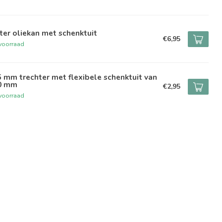
iter oliekan met schenktuit
€6,95
voorraad
 mm trechter met flexibele schenktuit van
0 mm
€2,95
voorraad