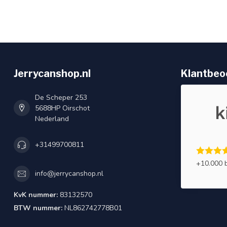
Jerrycanshop.nl
Klantbeo
De Scheper 253
5688HP Oirschot
Nederland
+31499700811
+10.000 
info@jerrycanshop.nl
KvK nummer:
83132570
BTW nummer:
NL862742778B01