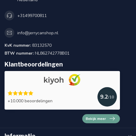
+31499700811
info@jerrycanshop.nl
KvK nummer:
83132570
BTW nummer:
NL862742778B01
Klantbeoordelingen
9.2
/10
+10.000 beoordelingen
Bekijk meer