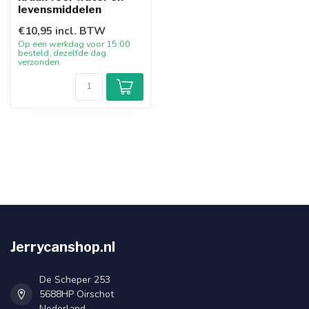
levensmiddelen
€10,95 incl. BTW
Op een werkdag voor 15:00
besteld, dezelfde dag
verzonden.
Jerrycanshop.nl
De Scheper 253
5688HP Oirschot
Nederland