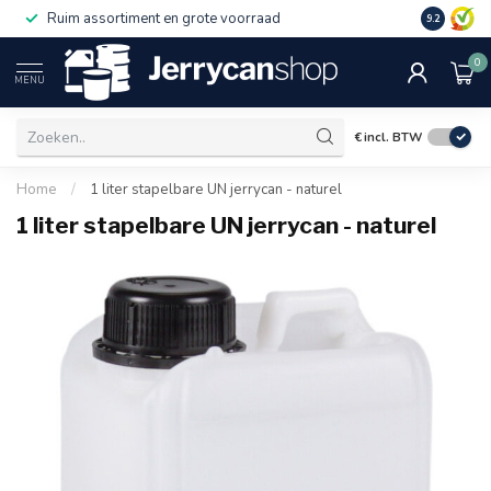
Ruim assortiment en grote voorraad
9.2
0
MENU
€
incl. BTW
Home
/
1 liter stapelbare UN jerrycan - naturel
1 liter stapelbare UN jerrycan - naturel