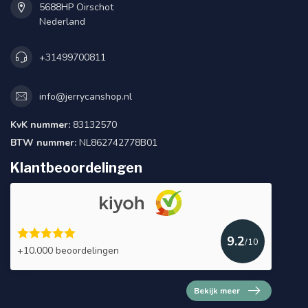
5688HP Oirschot
Nederland
+31499700811
info@jerrycanshop.nl
KvK nummer:
83132570
BTW nummer:
NL862742778B01
Klantbeoordelingen
9.2
/10
+10.000 beoordelingen
Bekijk meer