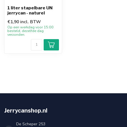
1 liter stapelbare UN
jerrycan - naturel
€1,90 incl. BTW
Op een werkdag voor 15:00
besteld, dezelfde dag
verzonden.
Jerrycanshop.nl
De Scheper 253