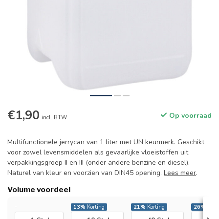
€1,90
Op voorraad
incl. BTW
Multifunctionele jerrycan van 1 liter met UN keurmerk. Geschikt
voor zowel levensmiddelen als gevaarlijke vloeistoffen uit
verpakkingsgroep II en III (onder andere benzine en diesel).
Naturel van kleur en voorzien van DIN45 opening.
Lees meer
.
Volume voordeel
-
13%
Korting
21%
Korting
26%
Kort