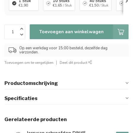
1 Stuk
10 Stuks
40 Stuks
100
€1,90
€1,65
/ Stuk
€1,50
/ Stuk
€1,
Toevoegen aan winkelwagen
Op een werkdag voor 15:00 besteld, dezelfde dag
verzonden.
Toevoegen om te vergelijken
Deel dit product
Productomschrijving
Specificaties
Gerelateerde producten
Jerrycan schroefdop DIN45