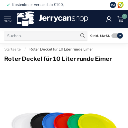
Kostenloser Versand ab €100,-
Auch für 
9.2
0
MENU
€
Inkl. MwSt.
Startseite
/
Roter Deckel für 10 Liter runde Eimer
Roter Deckel für 10 Liter runde Eimer