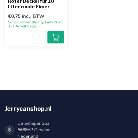
Roter Deckel für 10
Liter runde Eimer
€0,75 incl. BTW
Sofort versandfertig, Lieferfrist
1-3 Arbeitstage.
Jerrycanshop.nl
De Scheper 253
5688HP Oirschot
Nederland