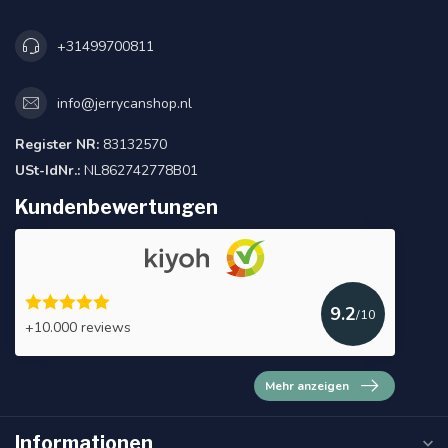
+31499700811
info@jerrycanshop.nl
Register NR:
83132570
USt-IdNr.:
NL862742778B01
Kundenbewertungen
9.2
/10
+10.000 reviews
Mehr anzeigen
Informationen