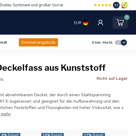
Breites Sortiment und großer Vorrat
9.2
0
EUR
nst
Sommerangebote
€
Inkl. MwSt.
Deckelfass aus Kunststoff
Nicht auf Lager
St.
mit abnehmbarem Deckel, der durch einen Stahlspannring
 UN X-zugelassen und geeignet für die Aufbewahrung und den
lichen Feststoffen und Flüssigkeiten mit hoher Viskosität, wie z.
e mehr
.
8%
Rabatt
10%
Rabatt
17%
Rabatt