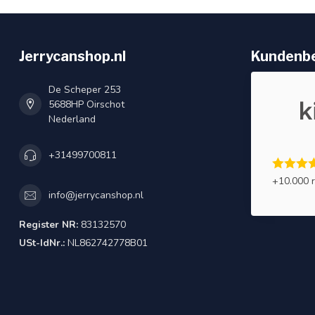
Jerrycanshop.nl
Kundenb
De Scheper 253
5688HP Oirschot
Nederland
+31499700811
+10.000 
info@jerrycanshop.nl
Register NR:
83132570
USt-IdNr.:
NL862742778B01