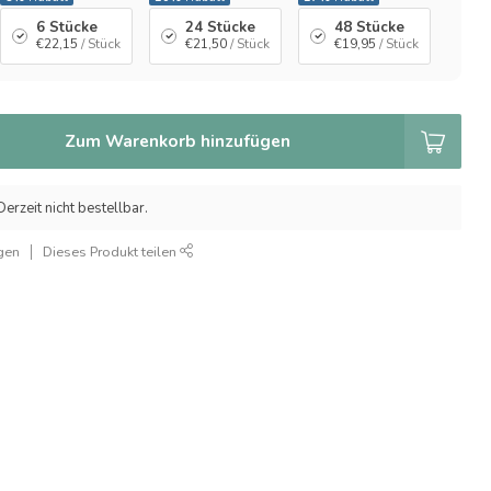
6 Stücke
24 Stücke
48 Stücke
€22,15
/ Stück
€21,50
/ Stück
€19,95
/ Stück
Zum Warenkorb hinzufügen
erzeit nicht bestellbar.
gen
Dieses Produkt teilen