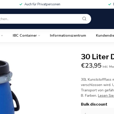
Auch für Privatpersonen
IBC Container
Informationszentrum
Kundendie
30 Liter 
€23,95
Inkl. Mw
30L Kunststofffass 
verschlossen wird.
Transport von gefähr
B. Farben.
Lesen Si
Bulk discount
-