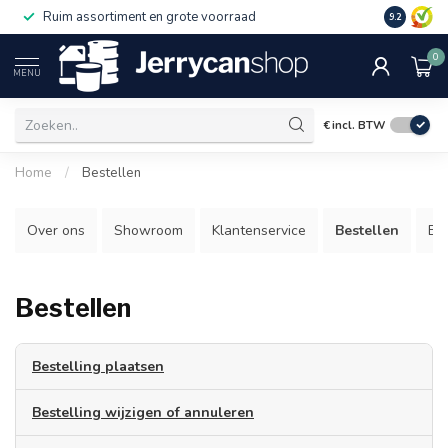
Ruim assortiment en grote voorraad
9.2
0
MENU
€
incl. BTW
Home
/
Bestellen
Over ons
Showroom
Klantenservice
Bestellen
Be
Bestellen
Bestelling plaatsen
Zowel particulieren als bedrijven kunnen bestellen op
Bestelling wijzigen of annuleren
Jerrycanshop.nl. Dit gaat eenvoudig en snel. Het