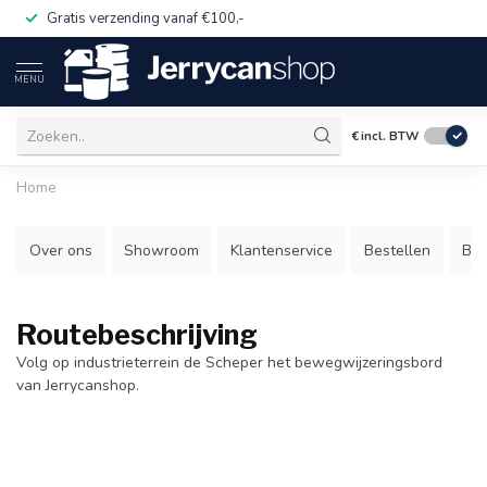
Gratis verzending vanaf €100,-
MENU
€
incl. BTW
Home
Over ons
Showroom
Klantenservice
Bestellen
Bez
Routebeschrijving
Volg op industrieterrein de Scheper het bewegwijzeringsbord
van Jerrycanshop.