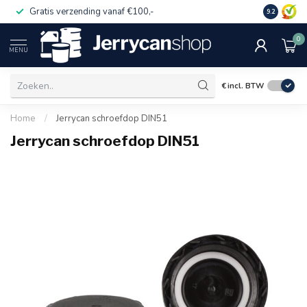
Gratis verzending vanaf €100,-
Op rekeni
9.2
0
MENU
€
incl. BTW
Home
/
Jerrycan schroefdop DIN51
Jerrycan schroefdop DIN51