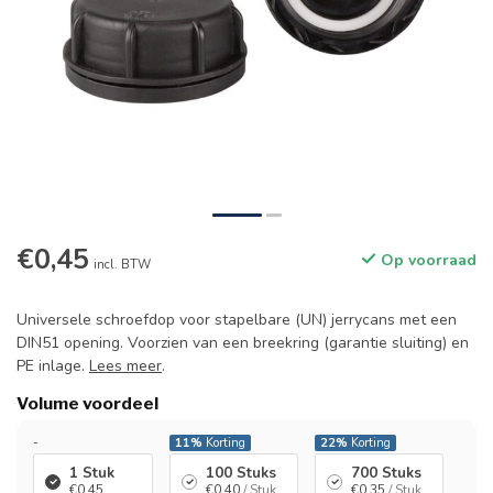
€0,45
Op voorraad
incl. BTW
Universele schroefdop voor stapelbare (UN) jerrycans met een
DIN51 opening. Voorzien van een breekring (garantie sluiting) en
PE inlage.
Lees meer
.
Volume voordeel
-
11%
Korting
22%
Korting
1 Stuk
100 Stuks
700 Stuks
€0,45
€0,40
/ Stuk
€0,35
/ Stuk