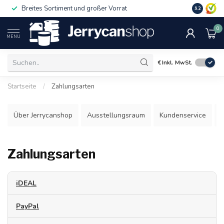
Breites Sortiment und großer Vorrat
9.2
0
MENU
€
Inkl. MwSt.
Startseite
/
Zahlungsarten
Über Jerrycanshop
Ausstellungsraum
Kundenservice
B
Zahlungsarten
iDEAL
Die am häufigsten gewählte Zahlungsart in den
PayPal
Niederlanden ist iDEAL, bei der Sie den Betrag online über