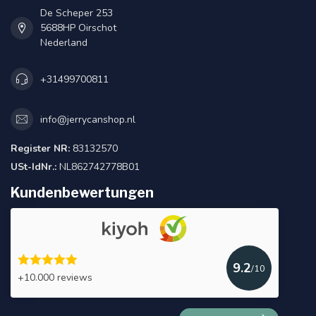
kann einen Arbeitstag länger dauern. Bitte berücksichtigen
De Scheper 253
Sie dies bei der Aufgabe Ihrer Bestellung.
5688HP Oirschot
Nederland
+31499700811
info@jerrycanshop.nl
Register NR:
83132570
USt-IdNr.:
NL862742778B01
Kundenbewertungen
9.2
/10
+10.000 reviews