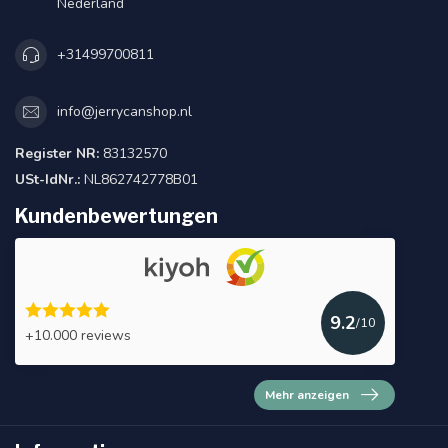
Nederland
+31499700811
info@jerrycanshop.nl
Register NR:
83132570
USt-IdNr.:
NL862742778B01
Kundenbewertungen
9.2
/10
+10.000 reviews
Mehr anzeigen