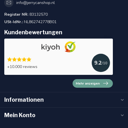
info@jerrycanshop.nl
Register NR:
83132570
USt-IdNr.:
NL862742778B01
Kundenbewertungen
9.2
/10
+10.000 reviews
Mehr anzeigen
Informationen
Mein Konto