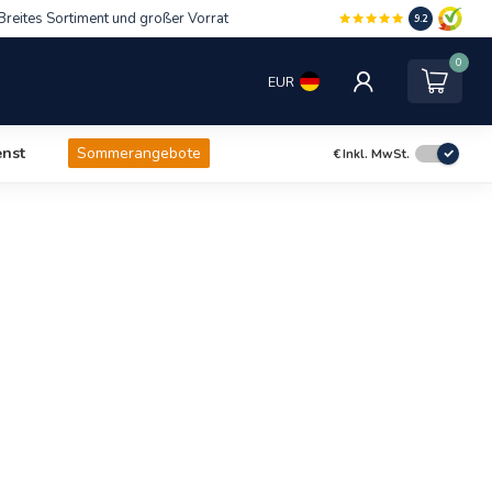
Breites Sortiment und großer Vorrat
9.2
0
EUR
nst
Sommerangebote
€
Inkl. MwSt.